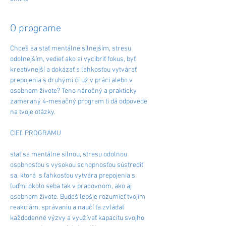
O programe
Chceš sa stať mentálne silnejším, stresu 
odolnejším, vedieť ako si vycibriť fokus, byť 
kreatívnejší a dokázať s ľahkosťou vytvárať 
prepojenia s druhými či už v práci alebo v 
osobnom živote? Teno náročný a prakticky 
zameraný 4-mesačný program ti dá odpovede 
na tvoje otázky. 
CIEĽ PROGRAMU
​stať sa mentálne silnou, stresu odolnou 
osobnosťou s vysokou schopnosťou sústrediť 
sa, ktorá  s ľahkosťou vytvára prepojenia s 
ľuďmi okolo seba tak v pracovnom, ako aj 
osobnom živote. Budeš lepšie rozumieť tvojím 
reakciám, správaniu a naučí ťa zvládať 
každodenné výzvy a využívať kapacitu svojho 