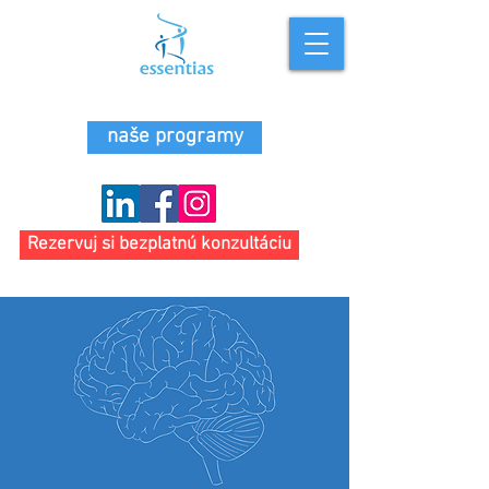
naše programy
Rezervuj si bezplatnú konzultáciu