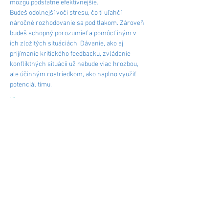
mozgu podstatne efektívnejšie.
Budeš odolnejší voči stresu, čo ti uľahčí 
náročné rozhodovanie sa pod tlakom. Zároveň 
budeš schopný porozumieť a pomôcť iným v 
ich zložitých situáciách. Dávanie, ako aj 
prijímanie kritického feedbacku, zvládanie 
konfliktných situácii už nebude viac hrozbou, 
ale účinným rostriedkom, ako naplno využiť 
potenciál tímu.
Viac o programe
Zdieľať
2021 by essentias coaching
kontakt